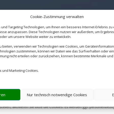
Cookie-Zustimmung verwalten
und Targeting Technologien, um Ihnen ein besseres Internet-Erlebnis zu
fnisse anzupassen. Diese Technologien nutzen wir außerdem, um Ergebni
er um unsere Website weiter zu entwickeln.
zu bieten, verwenden wir Technologien wie Cookies, um Geräteinformatio
hnologien zustimmmen, können wir Daten wie das Surfverhalten oder ein
mmung nicht erteilen oder zurückziehen, können bestimmte Merkmale und 
s und Marketing Cookies.
ren
Nur technisch notwendige Cookies
E
Wir brauchen Ihre Einwilligung
tellen, aktivieren Sie bitte die Cookies. Es werden ggf. personenbez