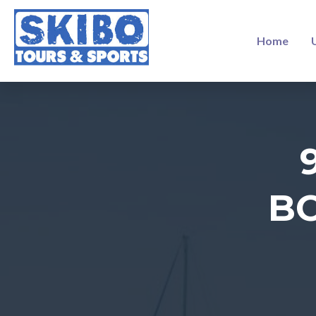
Home
B