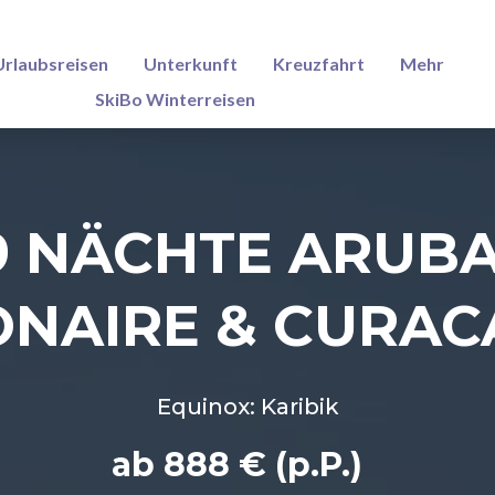
Urlaubsreisen
Unterkunft
Kreuzfahrt
Mehr
SkiBo Winterreisen
9 NÄCHTE ARUBA
ONAIRE & CURAC
Equinox: Karibik
ab 888 € (p.P.)