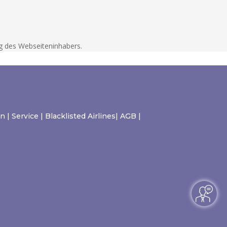
g des Webseiteninhabers.
In
|
Service
|
Blacklisted Airlines
|
AGB
|