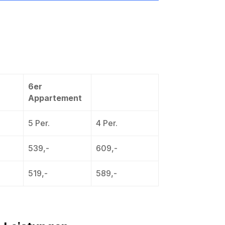
6er
Appartement
5 Per.
4 Per.
539,-
609,-
519,-
589,-