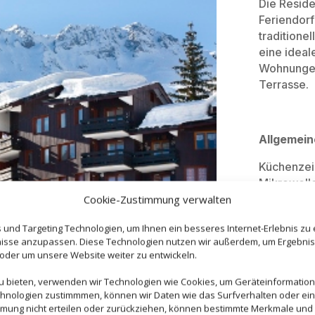
Die Reside
Feriendorf
traditione
eine ideale
Wohnungen
Terrasse.
Allgemei
Küchenzeil
Mikrowelle
WC, Terras
Cookie-Zustimmung verwalten
Appartemen
und Targeting Technologien, um Ihnen ein besseres Internet-Erlebnis zu
Privatwoh
fnisse anzupassen. Diese Technologien nutzen wir außerdem, um Ergebni
Apparteme
er um unsere Website weiter zu entwickeln.
haben kön
zu bieten, verwenden wir Technologien wie Cookies, um Geräteinformatio
hnologien zustimmmen, können wir Daten wie das Surfverhalten oder ein
mmung nicht erteilen oder zurückziehen, können bestimmte Merkmale und 