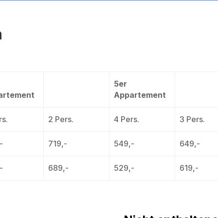
n
5er
artement
Appartement
rs.
2 Pers.
4 Pers.
3 Pers.
-
719,-
549,-
649,-
-
689,-
529,-
619,-