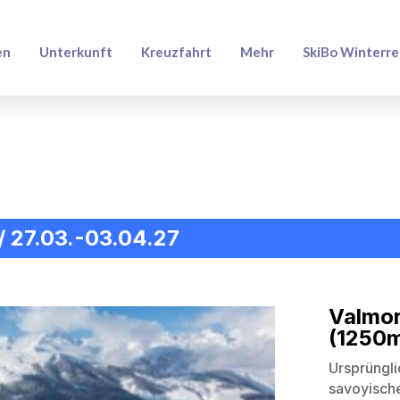
en
Unterkunft
Kreuzfahrt
Mehr
SkiBo Winterre
 / 27.03.-03.04.27
Valm
(1250
Ursprüng
savoyisc