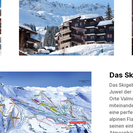
Das Sk
Das Skigeb
Juwel der 
Orte Valm
miteinande
eine perfe
alpinen Fl
seinen ein
Atmosphäre