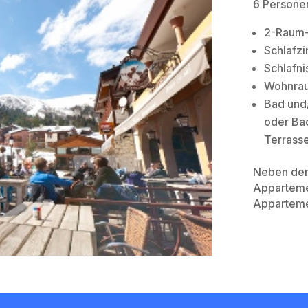
6 Personen
2-Raum
Schlafzi
Schlafni
Wohnrau
Bad und
oder Ba
Terrass
Neben den 
Appartemen
Apparteme