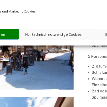
Unterkunf
4 Personen
s und Marketing Cookies.
1-Raum
Wohnraum
Einzelbe
ren
Nur technisch notwendige Cookies
E
Bad ode
Spülmas
5 Personen
2-Raum
Schlafzi
Wohnraum
Einzelbe
Bad ode
Spülmas