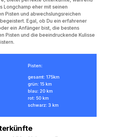
is Longchamp eher mit seinen
en Pisten und abwechslungsreichen
begeistert. Egal, ob Du ein erfahrener
oder ein Anfänger bist, die bestens
en Pisten und die beeindruckende Kulisse
istern.
Pisten:
gesamt: 175km
grün: 15 km
blau: 20 km
rot: 50 km
schwarz: 3 km
terkünfte