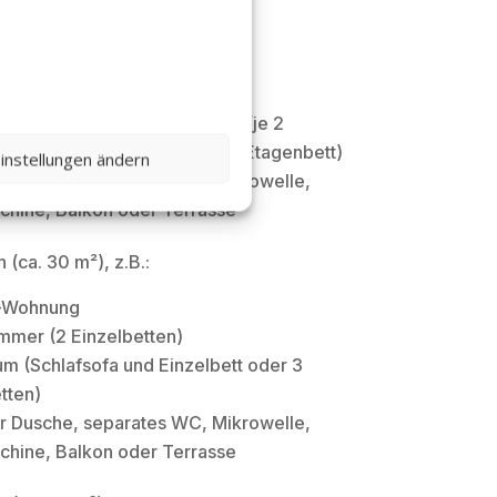
tstypen (Beispiele)
 (ca. 28 m²), z.B.:
-Wohnung
 durch Schiebetür trennbar (je 2
tten oder 2 Einzelbetten und Etagenbett)
instellungen ändern
r Dusche, separates WC, Mikrowelle,
chine, Balkon oder Terrasse
 (ca. 30 m²), z.B.:
-Wohnung
mmer (2 Einzelbetten)
 (Schlafsofa und Einzelbett oder 3
tten)
r Dusche, separates WC, Mikrowelle,
chine, Balkon oder Terrasse