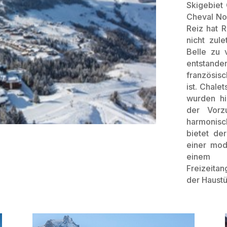
Skigebiet
Cheval No
Reiz hat 
nicht zul
Belle zu 
entstande
französis
ist. Chale
wurden hi
der Vorz
harmonisch
bietet de
einer mod
einem k
Freizeitan
der Haustür