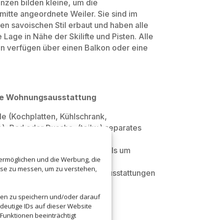
nzen bilden kleine, um die
mitte angeordnete Weiler. Sie sind im
llen savoischen Stil erbaut und haben alle
 Lage in Nähe der Skilifte und Pisten. Alle
 verfügen über einen Balkon oder eine
ne Wohnungsausstattung
e (Kochplatten, Kühlschrank,
), Bad oder Dusche, (teilw.) separates
se oder Balkon. Bei diesen
ts handelt es sich größtenteils um
 ermöglichen und die Werbung, die
nungen, weshalb gleiche
sse zu messen, um zu verstehen,
ntgrößen unterschiedliche Ausstattungen
nen.
nen zu speichern und/oder darauf
deutige IDs auf dieser Website
Funktionen beeinträchtigt