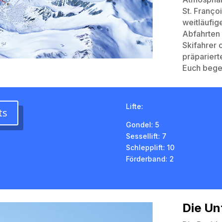
St. Franço
weitläufig
Abfahrten 
Skifahrer 
präpariert
Euch bege
Lifte:
ts
Gondel: 5
Sessellift: 7
Schlepplift: 10
Förderband: 2
Die Un